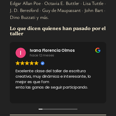
Edgar Allan Poe · Octavia E. Buttler · Lisa Tuttle ·
J. D. Beresford · Guy de Maupassant · John Bart ·
Dino Buzzati y más.
Lo que dicen quienes han pasado por el
taller
Olmos
Lucia Blanco
hace 12 meses
de escritura
Muy buen taller introductor, fue m
interesante, lo
dinámico, hubo participación mod
Buen acercamiento y opiniones div
participando.
más importante, un espacio para e