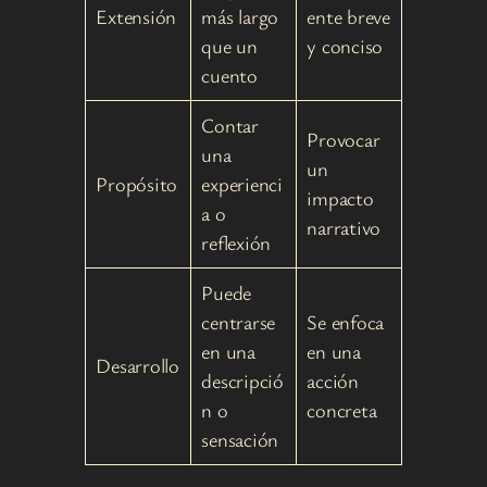
Extensión
más largo
ente breve
que un
y conciso
cuento
Contar
Provocar
una
un
Propósito
experienci
impacto
a o
narrativo
reflexión
Puede
centrarse
Se enfoca
en una
en una
Desarrollo
descripció
acción
n o
concreta
sensación