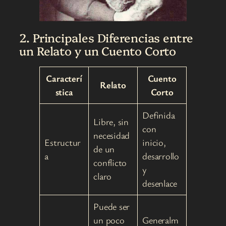
2. Principales Diferencias entre
un Relato y un Cuento Corto
Caracterí
Cuento
Relato
stica
Corto
Definida
Libre, sin
con
necesidad
Estructur
inicio,
de un
a
desarrollo
conflicto
y
claro
desenlace
Puede ser
un poco
Generalm