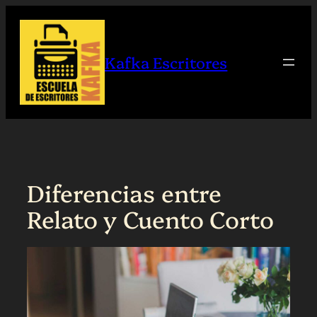
Saltar
al
contenido
Kafka Escritores
Diferencias entre
Relato y Cuento Corto