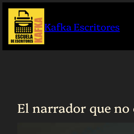
Saltar
al
Kafka Escritores
contenido
El narrador que no 