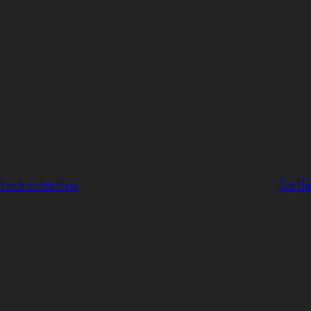
itura creativa
La l