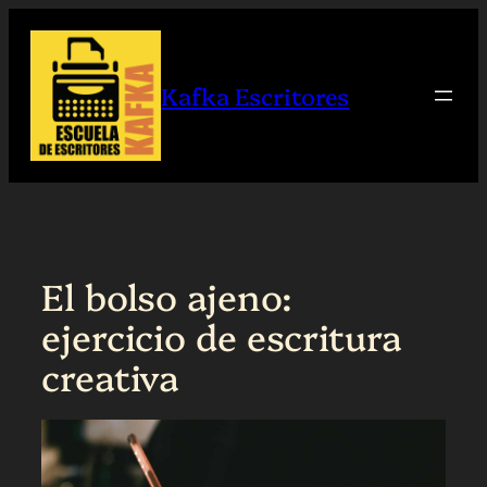
Saltar
al
contenido
Kafka Escritores
El bolso ajeno:
ejercicio de escritura
creativa