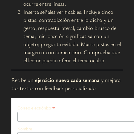
ocurre entre líneas.
Inserta señales verificables. Incluye cinco
pistas: contradicción entre lo dicho y un
gesto; respuesta lateral; cambio brusco de
tema; microacción significativa con un
objeto; pregunta evitada. Marca pistas en el
margen o con comentario. Comprueba que
el lector pueda inferir el tema oculto.
Recibe un
ejercicio nuevo cada semana
y mejora
tus textos con feedback personalizado
*
Correo electrónico
Nombre