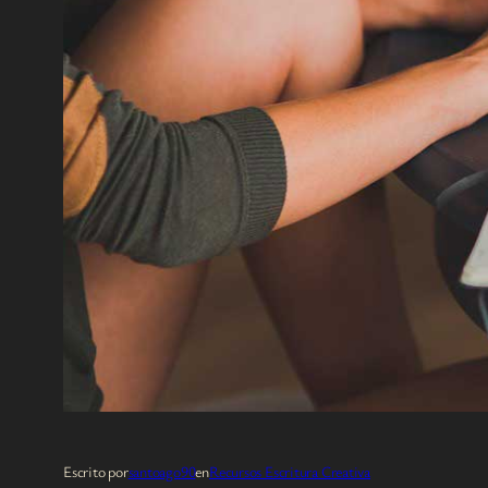
Escrito por
santoago90
en
Recursos Escritura Creativa