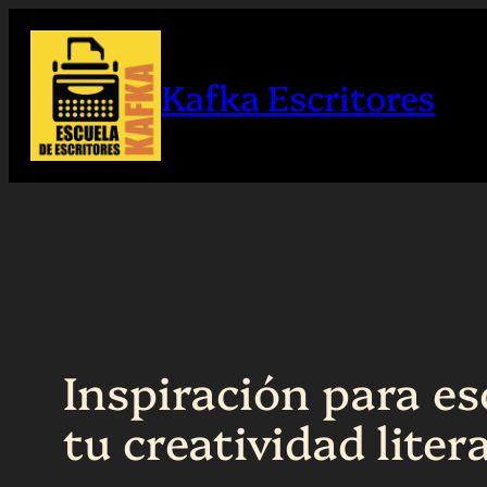
Saltar
al
Kafka Escritores
contenido
Inspiración para es
tu creatividad liter