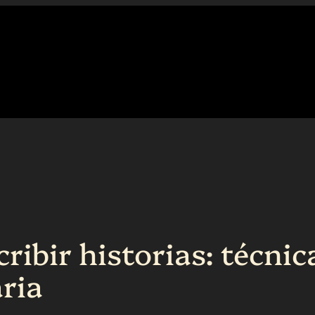
cribir historias: técni
aria