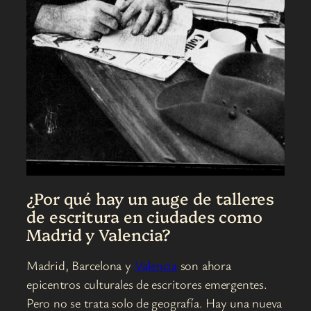
¿Por qué hay un auge de talleres
de escritura en ciudades como
Madrid y Valencia?
Madrid, Barcelona y
Valencia
son ahora
epicentros culturales de escritores emergentes.
Pero no se trata solo de geografía. Hay una nueva