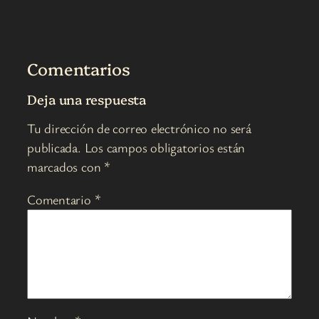
Comentarios
Deja una respuesta
Tu dirección de correo electrónico no será
publicada.
Los campos obligatorios están
marcados con
*
Comentario
*