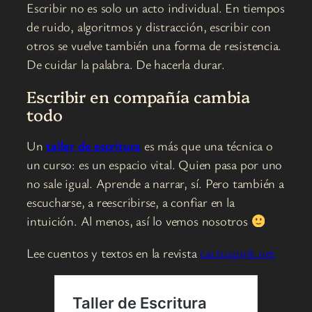
Escribir no es solo un acto individual. En tiempos
de ruido, algoritmos y distracción, escribir con
otros se vuelve también una forma de resistencia.
De cuidar la palabra. De hacerla durar.
Escribir en compañía cambia
todo
Un
taller de escritura
es más que una técnica o
un curso: es un espacio vital. Quien pasa por uno
no sale igual. Aprende a narrar, sí. Pero también a
escucharse, a reescribirse, a confiar en la
intuición. Al menos, así lo vemos nosotros
Lee cuentos y textos en la revista
cactuspink.net