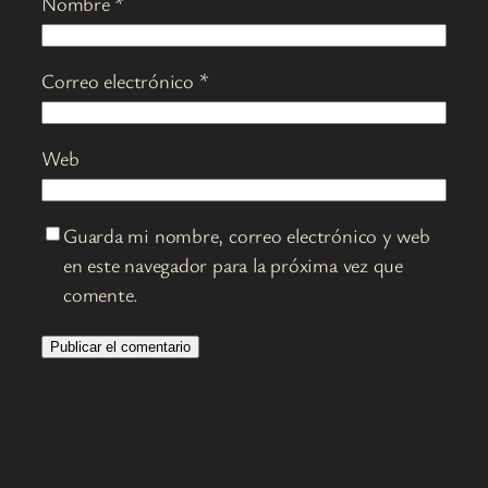
Nombre
*
Correo electrónico
*
Web
Guarda mi nombre, correo electrónico y web
en este navegador para la próxima vez que
comente.