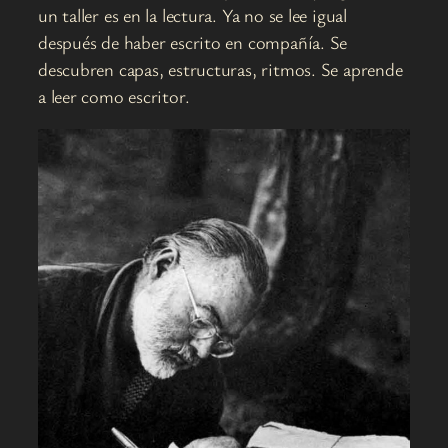
un taller es en la lectura. Ya no se lee igual
después de haber escrito en compañía. Se
descubren capas, estructuras, ritmos. Se aprende
a leer como escritor.